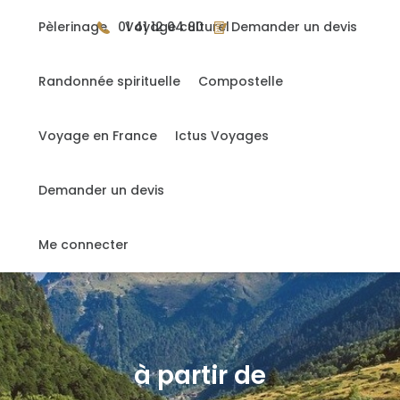
Gérer mes cookies
Pèlerinage
01 41 12 04 80
Voyage culturel
Demander un devis
Randonnée spirituelle
Compostelle
Accueil
>
Compostelle liberté 7 : Saint Jean / Pampelune
Voyage en France
Ictus Voyages
Compostelle liberté 7 : Saint
Jean / Pampelune
Demander un devis
France/Espagne
Me connecter
à partir de