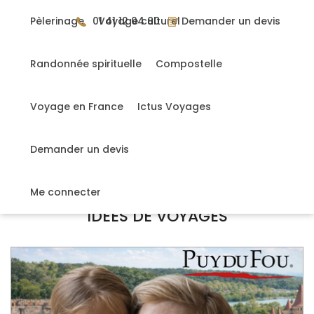
Gérer mes cookies
Pèlerinage
01 41 12 04 80
Voyage culturel
Demander un devis
Randonnée spirituelle
Compostelle
Gardez le sens,
Précédent
Suiv
Voyage en France
Ictus Voyages
Voyagez autrement
Demander un devis
IDÉES DE VOYAGES
Me connecter