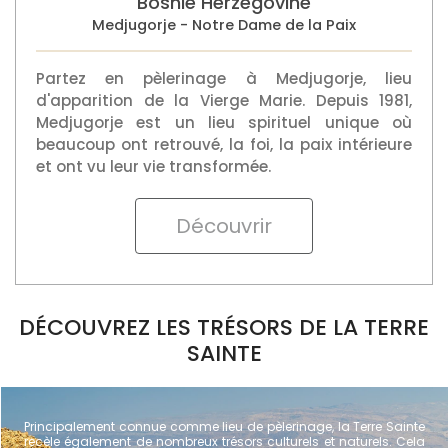
Partez en pèlerinage à Medjugorje, lieu
d'apparition de la Vierge Marie. Depuis 1981,
Medjugorje est un lieu spirituel unique où
beaucoup ont retrouvé, la foi, la paix intérieure
et ont vu leur vie transformée.
Découvrir
DÉCOUVREZ LES TRÉSORS DE LA TERRE
SAINTE
Principalement connue comme lieu de pèlerinage, la Terre Sainte
recèle également de nombreux trésors culturels et naturels. Cela
fait ainsi d'Israel une authentique destination de voyage culturel,
d'archéologie, et de marche spirituelle ! Vous serez surpris par
toutes ces richesses insolites. Alors venez découvrir tous ces