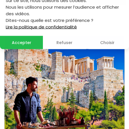
Sur ce site, nous utilisons des cookies.
Singapour
F
Nous les utilisons pour mesurer l’audience et afficher
COUPS DE CŒUR
Taïwan
F
des vidéos.
Turquie
G
Dites-nous quelle est votre préférence ?
Viêtnam
Lire la politique de confidentialité
H
I
I
Accepter
Refuser
Choisir
I
M
P
P
P
S
S
S
U