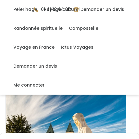
Gérer mes cookies
Pèlerinage
01 41 12 04 80
Voyage culturel
Demander un devis
Randonnée spirituelle
Compostelle
Accueil
>
Voyage
Voyage en France
Ictus Voyages
1 voyage
Demander un devis
NOS VOYAGES
Me connecter