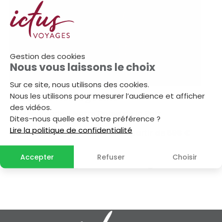
Gestion des cookies
Nous vous laissons le choix
Sur ce site, nous utilisons des cookies.
Bosnie Herzégovine
Nous les utilisons pour mesurer l’audience et afficher
des vidéos.
Medjugorje - Notre Dame de la Paix
Dites-nous quelle est votre préférence ?
Lire la politique de confidentialité
6 jours / 5 nuits
à partir de
698 €
Accepter
Refuser
Choisir