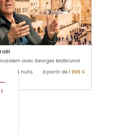
sraël
érusalem avec Georges Malbrunot
jours / 4 nuits
à partir de
1 996 €