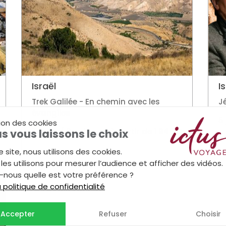
Israël
I
Trek Galilée - En chemin avec les
J
évangiles
5 
ion des cookies
7 jours / 6 nuits
à partir de
1 940 €
s vous laissons le choix
e site, nous utilisons des cookies.
les utilisons pour mesurer l’audience et afficher des vidéos.
-nous quelle est votre préférence ?
la politique de confidentialité
Accepter
Refuser
Choisir