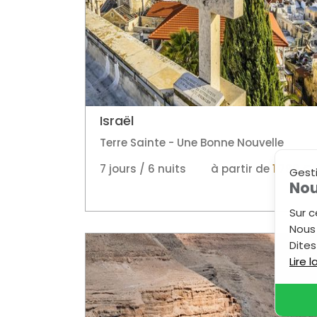
Israël
Terre Sainte - Une Bonne Nouvelle
7 jours / 6 nuits
à partir de
1 790 €
Gest
Nou
Sur c
Nous 
Dites
Lire 