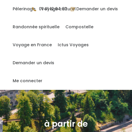
Gérer mes cookies
Pèlerinage
01 41 12 04 80
Voyage culturel
Demander un devis
Randonnée spirituelle
Compostelle
Accueil
>
Lourdes - Grands-parents / Petits-enfants
Voyage en France
Ictus Voyages
Lourdes - Grands-parents /
Petits-enfants
Demander un devis
France
Me connecter
à partir de