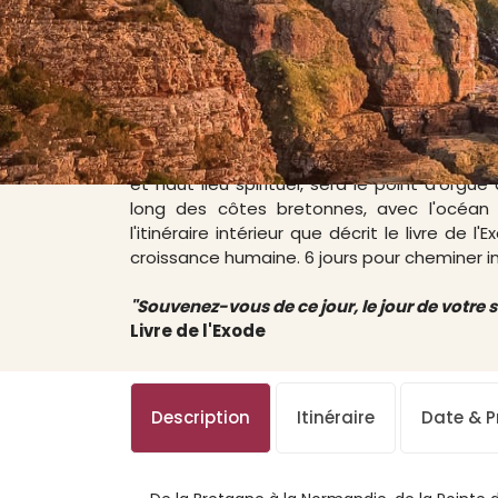
Au terme d'une traversée exceptionnelle de l
et haut lieu spirituel, sera le point d'org
long des côtes bretonnes, avec l'océan 
l'itinéraire intérieur que décrit le livre de 
croissance humaine. 6 jours pour cheminer i
"Souvenez-vous de ce jour, le jour de votre 
Livre de l'Exode
Description
Itinéraire
Date & Pr