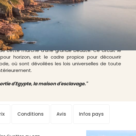
a baie, le Mont-Saint-Michel, merveille architecturale
ue de cette marche d'une grande beauté. Ce circuit le
pour horizon, est le cadre propice pour découvrir
l'Exode, où sont dévoilées les lois universelles de toute
ntérieurement.
sortie d'Egypte, la maison d'esclavage."
ix
Conditions
Avis
Infos pays