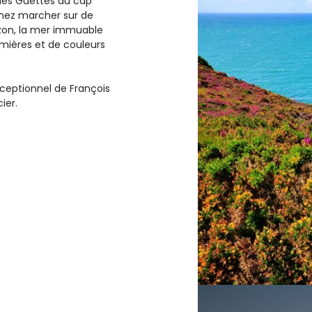
 des Guettes au cap
enez marcher sur de
zon, la mer immuable
umières et de couleurs
eptionnel de François
ier.