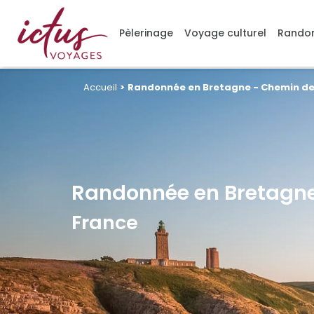
Gérer mes cookies
Pèlerinage
Voyage culturel
Randon
Accueil
>
Randonnée en Bretagne - Chemin de
Randonnée en Bretagne
France