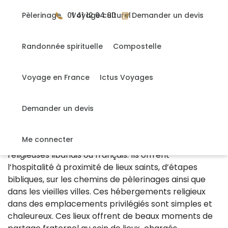
Gérer mes cookies
Pèlerinage
01 41 12 04 80
Voyage culturel
Demander un devis
Randonnée spirituelle
Compostelle
DÉCOUVREZ LES TRÉSORS DE LA TERRE
SAINTE
Voyage en France
Ictus Voyages
Demander un devis
Les maisons religieuses
Les maisons religieuses en Terre Sainte sont en
Me connecter
grande majorité tenues par des religieux et des
religieuses libanais ou français. Ils offrent
l’hospitalité à proximité de lieux saints, d’étapes
bibliques, sur les chemins de pèlerinages ainsi que
dans les vieilles villes. Ces hébergements religieux
dans des emplacements privilégiés sont simples et
chaleureux. Ces lieux offrent de beaux moments de