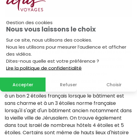
Gestion des cookies
Nous vous laissons le choix
Les hôtels
Sur ce site, nous utilisons des cookies.
Les hôtels d'Israël offrent dans leur majorité un
Nous les utilisons pour mesurer l’audience et afficher
service de bonne qualité . Ils se situent en dehors des
des vidéos.
centres historiques et il est parfois nécessaire de
Dites-nous quelle est votre préférence ?
prendre un taxi ou les transports en commun afin
Lire la politique de confidentialité
d’accéder aux lieux de visites. On trouve de
nombreux hôtels 3 étoiles dans tout le pays ; ils
Accepter
Refuser
Choisir
correspondent en terme de standard, en moyenne,
à un bon 2 étoiles français lorsque le bâtiment est
sans charme et à un 3 étoiles norme française
lorsqu'il s'agit d'un bâtiment ancien notamment dans
la vieille ville de Jérusalem. On trouve également
dans tout Israël de nombreux hôtels 4 étoiles et 5
étoiles. Certains sont même de hauts lieux d'histoire