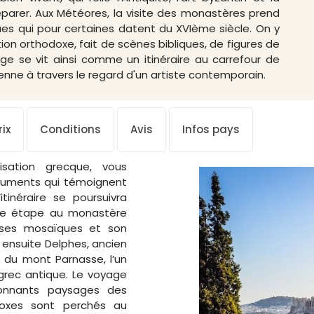
parer. Aux Météores, la visite des monastères prend
ues qui pour certaines datent du XVIème siècle. On y
ion orthodoxe, fait de scènes bibliques, de figures de
ge se vit ainsi comme un itinéraire au carrefour de
tienne à travers le regard d'un artiste contemporain.
ix
Conditions
Avis
Infos pays
isation grecque, vous
onuments qui témoignent
itinéraire se poursuivra
une étape au monastère
r ses mosaïques et son
z ensuite Delphes, ancien
s du mont Parnasse, l’un
 grec antique. Le voyage
ionnants paysages des
oxes sont perchés au