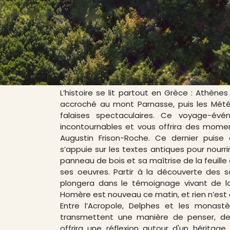
VOYAGE ÉVÉNEMENT
AVEC
AUGUSTIN
FRI
L’histoire se lit partout en Grèce : Athène
accroché au mont Parnasse, puis les Mé
falaises spectaculaires. Ce voyage-évé
incontournables et vous offrira des mome
Augustin Frison-Roche. Ce dernier puise a
s’appuie sur les textes antiques pour nourrir
panneau de bois et sa maîtrise de la feuill
ses oeuvres. Partir à la découverte des s
plongera dans le témoignage vivant de l
Homère est nouveau ce matin, et rien n’est au
Entre l’Acropole, Delphes et les monast
transmettent une manière de penser, de
offrira une réflexion autour d'un héritage b