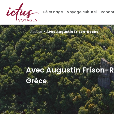
Gérer mes cookies
Pèlerinage
Voyage culturel
Randon
Accueil
>
Avec Augustin Frison-Roche
Avec Augustin Frison-
Grèce