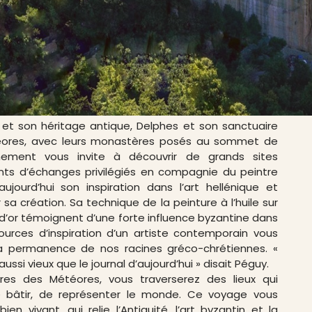
SON-ROCHE
s et son héritage antique, Delphes et son sanctuaire
téores, avec leurs monastères posés au sommet de
nement vous invite à découvrir de grands sites
nts d’échanges privilégiés en compagnie du peintre
ujourd’hui son inspiration dans l’art hellénique et
 sa création. Sa technique de la peinture à l’huile sur
e d’or témoignent d’une forte influence byzantine dans
ources d’inspiration d’un artiste contemporain vous
a permanence de nos racines gréco-chrétiennes. «
ssi vieux que le journal d’aujourd’hui » disait Péguy.
ères des Météores, vous traverserez des lieux qui
 bâtir, de représenter le monde. Ce voyage vous
ien vivant, qui relie l’Antiquité, l’art byzantin et la