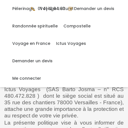
Gérer mes cookies
Pèlerinage
01 41 12 04 80
Voyage culturel
Demander un devis
Randonnée spirituelle
Compostelle
Accueil
>
Politique Confidentialité Données
Voyage en France
Ictus Voyages
Politique Confidentialité
Données
Demander un devis
1. Généralités
Me connecter
Ictus Voyages (SAS Barto Josma – n° RCS
480.472.828 ) dont le siège social est situé au
35 rue des chantiers 78000 Versailles - France),
attache une grande importance à la protection et
au respect de votre vie privée.
La présente politique vise à vous informer de