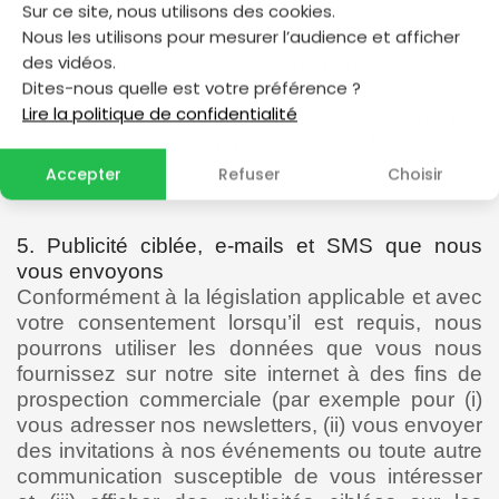
Sur ce site, nous utilisons des cookies.
services de connexion mis à disposition par nos
Nous les utilisons pour mesurer l’audience et afficher
partenaires commerciaux, leurs politiques de
des vidéos.
confidentialité vous est également opposable.
Dites-nous quelle est votre préférence ?
Nous n’avons aucun contrôle sur la collecte ou
Lire la politique de confidentialité
le traitement de vos données mis en œuvre par
nos partenaires commerciaux sur leur propre
plateforme.
Accepter
Refuser
Choisir
5. Publicité ciblée, e-mails et SMS que nous
vous envoyons
Conformément à la législation applicable et avec
votre consentement lorsqu’il est requis, nous
pourrons utiliser les données que vous nous
fournissez sur notre site internet à des fins de
prospection commerciale (par exemple pour (i)
vous adresser nos newsletters, (ii) vous envoyer
des invitations à nos événements ou toute autre
communication susceptible de vous intéresser