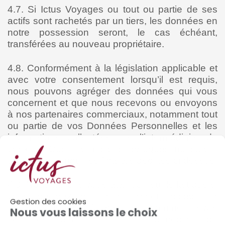
4.7. Si Ictus Voyages ou tout ou partie de ses
actifs sont rachetés par un tiers, les données en
notre possession seront, le cas échéant,
transférées au nouveau propriétaire.
4.8. Conformément à la législation applicable et
avec votre consentement lorsqu’il est requis,
nous pouvons agréger des données qui vous
concernent et que nous recevons ou envoyons
à nos partenaires commerciaux, notamment tout
ou partie de vos Données Personnelles et les
informations collectées par l’intermédiaire de
cookies. Ces informations agrégées ne seront
utilisées que pour les finalités décrites ci-dessus.
4.9. Nous attirons votre attention sur le fait que si
vous décidez de nous laisser accéder à
Gestion des cookies
certaines de vos informations, notamment à vos
Nous vous laissons le choix
Données Personnelles, par l’intermédiaire de