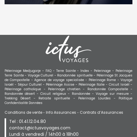
Pèlerinage Medjugorje -
FAQ -
Terre Sainte -
Index -
Pelerinage -
Pelerinage
Terre Sainte -
Voyage Culturel -
Randonnée spirituelle -
Pèlerinage St Jacques
de Compostelle -
Agence de voyage specialisée -
Pèlerinage Rome -
Voyage
Israël -
Séjour Culturel -
Pèlerinage Assise -
Pèlerinage Italie -
Circuit Israël -
Pèlerinage catholique -
Pelerinage chretien -
Randonnée Compostelle -
Randonnée désert -
Circuit religieux -
Randonnée -
Voyage sur mesure -
Trekking Désert -
Retraite spirituelle -
Pelerinage Lourdes -
Politique
Confidentialité Données
Conditions de vente
Info Assurances
Contrats d’Assurances
-
-
Tel : 01.41.12.04.80
contact@ictusvoyages.com
Lundi à vendredi / 14h00 à 18h00