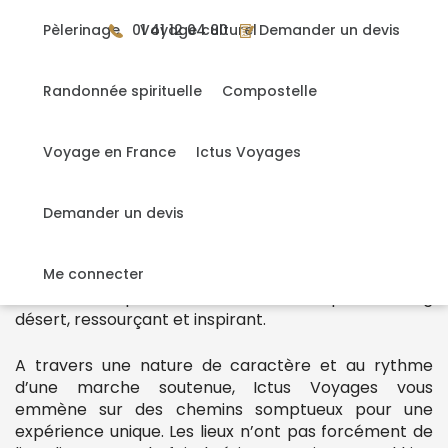
Gérer mes cookies
Pèlerinage
01 41 12 04 80
Voyage culturel
Demander un devis
Randonnée spirituelle
Compostelle
Accueil
>
Trekking Désert
Voyage en France
Ictus Voyages
Trekking Désert
Demander un devis
Pour les amateurs de grands espaces, de silence et
d’aventure, Ictus Voyages propose une sélection de
Me connecter
destinations pour vivre un authentique trekking
désert, ressourçant et inspirant.
A travers une nature de caractère et au rythme
d’une marche soutenue, Ictus Voyages vous
emmène sur des chemins somptueux pour une
expérience unique. Les lieux n’ont pas forcément de