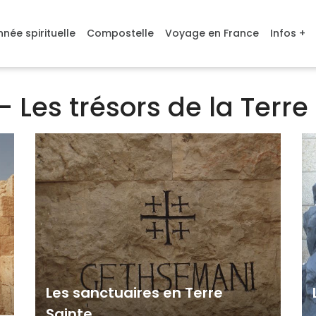
née spirituelle
Compostelle
Voyage en France
Infos +
 - Les trésors de la Terre
Les sanctuaires en Terre
Sainte