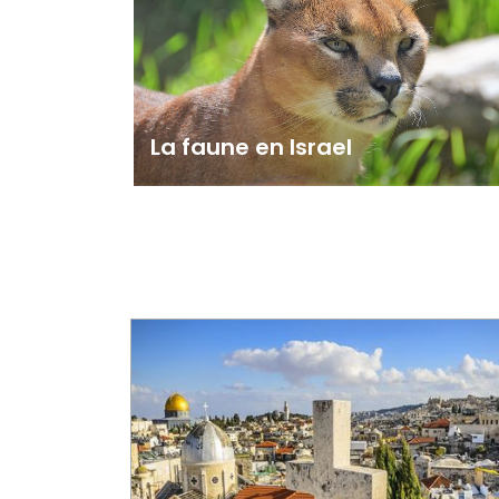
La faune en Israel
L'oryx d'Arabie
Le dromadaire
Le caracal
La salamandre
Le polecat marbré
La huppe fasciée
Récif corallien