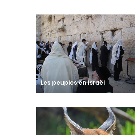
Sepphoris
Qumran
Bethsaïde
Avdat
Mamshit
Beth Shéan
Césarée
L'Hérodion
La cité de David
Les peuples en Israël
Les Juifs
Les Arabes
Les Bédouins
Les Druzes