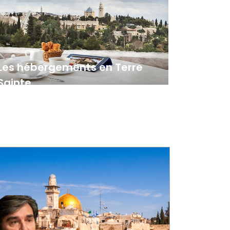
Les hébergements en Terre
Sainte
Les maisons religieuses
Les kibboutz
Les hôtels
Les campings