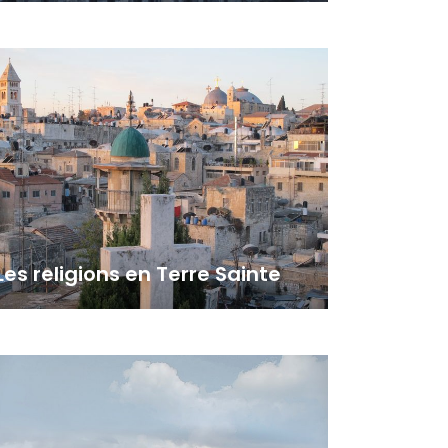
Mémorial du Yad Vashem
Musée d'Israël
Musée de la Haganah
Centre international Marie de Nazareth
Musée d'art Islamique
Musée d'art moderne
Musée du peuple Juif
Les religions en Terre Sainte
Les juifs
Les musulmans
Les chrétiens